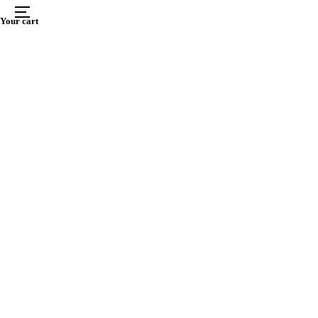
Menu
Your cart
UTER
Reservieren
Speisekarte
Frühstück
Törtchen
Eis
Shop
Kontakt
Jobs