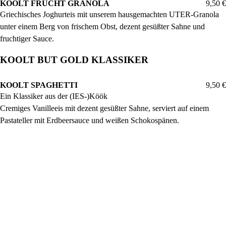
KOOLT FRÜCHT GRANOLA
9,50 €
Griechisches Joghurteis mit unserem hausgemachten UTER-Granola
unter einem Berg von frischem Obst, dezent gesüßter Sahne und
fruchtiger Sauce.
KOOLT BUT GOLD KLASSIKER
KOOLT SPAGHETTI
9,50 €
Ein Klassiker aus der (IES-)Köök
Cremiges Vanilleeis mit dezent gesüßter Sahne, serviert auf einem
Pastateller mit Erdbeersauce und weißen Schokospänen.
IES KOFFJE
7,90 €
Drei Kugeln Vanilleeis mit kräftigem Filterkaffee von unseren
Nachbarn ONE FAIRTRADE aus der Fleischhauerstraße, dezent
gesüßter Sahne, garniert mit Schokoladenhobeln und Gebäck aus
unserer hauseigenen Backstube.
IES SCHOKOLAA
7,90 €
Zwei Kugeln Schokoladeneis, eine Kugel Vanilleeis mit