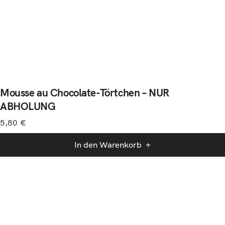
Mousse au Chocolate-Törtchen – NUR
ABHOLUNG
5,80
€
In den Warenkorb
+49 151 435 643 69
post@uter.cafe
Wo ihr uns findet
UTER konditoreibar,